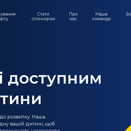
сування
Стати
Про
Наша
Б
орту
спонсором
нас
команда
і доступним
итини
х до розвитку. Наша
дну вашій дитині, щоб
впевненість і освоювати