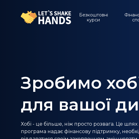
Безкоштовні
Фінан
курси
сп
Зробимо хоб
для вашої д
Хобі - це більше, ніж просто розвага. Це шля
програма надає фінансову підтримку, необхі
віддаватися своїм захопленням, зміцнювати 