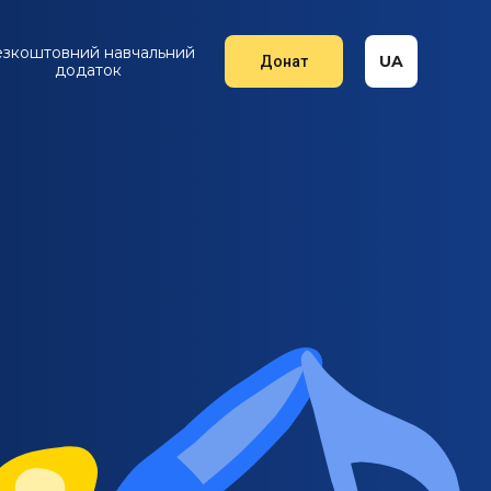
езкоштовний навчальний
UA
Донат
додаток