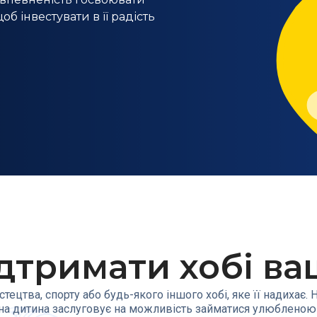
б інвестувати в її радість
ідтримати хобі в
стецтва, спорту або будь-якого іншого хобі, яке її надихає
жна дитина заслуговує на можливість займатися улюбленою 